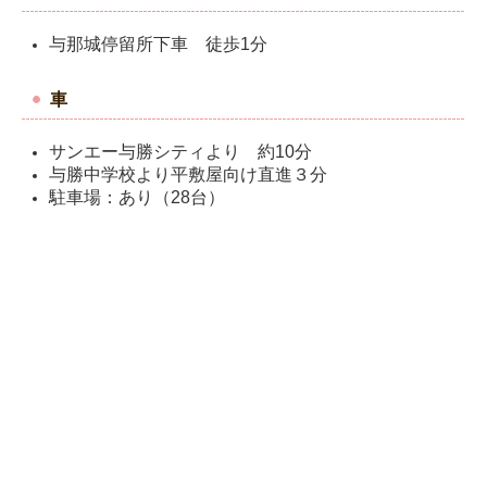
検査
与那城停留所下車 徒歩1分
初診の方へ
車
クリニックの様子
サンエー与勝シティより 約10分
アクセス/お問い合わせ
与勝中学校より平敷屋向け直進３分
駐車場：あり（28台）