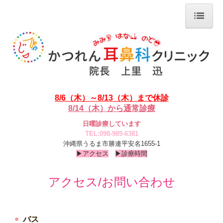
ホーム
お知らせ
医師紹介
8/6（木）～8/13（木）まで休診
診療のご案内
8/14（木）から通常診療
鼻の疾患
日曜
診療
しています
耳の疾患
TEL:
098-989-6381
沖縄県うるま市勝連平安名1655-1
喉の疾患（口腔・咽頭）
▶アクセス
▶
診療時間
顔面神経麻痺・めまい
アクセス/お問い合わせ
音声・言語・嚥下の異常
頸部の腫れ・腫瘍
甲状腺について
バス